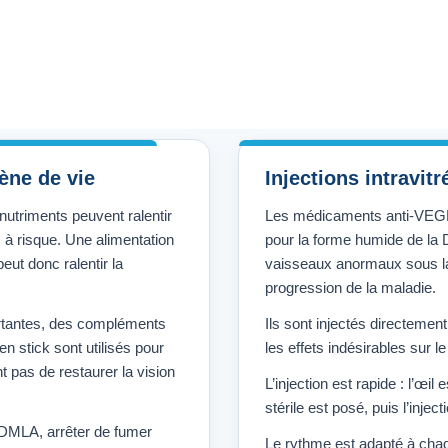
ène de vie
Injections intravit
nutriments peuvent ralentir
Les médicaments anti-VEGF s
 à risque. Une alimentation
pour la forme humide de la 
eut donc ralentir la
vaisseaux anormaux sous la 
progression de la maladie.
tantes, des compléments
Ils sont injectés directement 
n stick sont utilisés pour
les effets indésirables sur l
nt pas de restaurer la vision
L’injection est rapide : l’œi
stérile est posé, puis l’inject
a DMLA, arrêter de fumer
Le rythme est adapté à chaqu