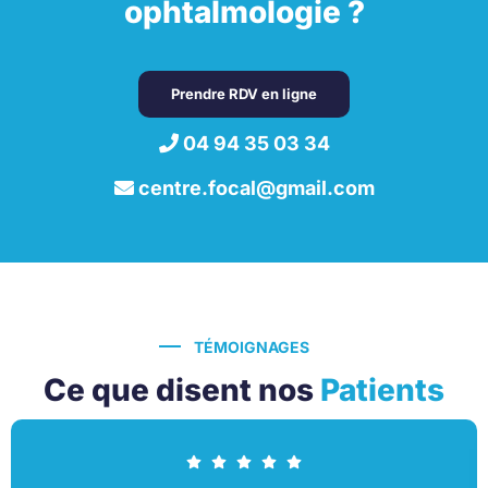
ophtalmologie ?
Prendre RDV en ligne
04 94 35 03 34
centre.focal@gmail.com
TÉMOIGNAGES
Ce que disent nos
Patients